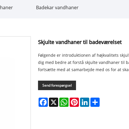
dhaner
Badekar vandhaner
Skjulte vandhaner til badeværelset
Følgende er introduktionen af ​​højkvalitets skj
dig med bedre at forstå skjulte vandhaner til
fortsætte med at samarbejde med os for at ska
Send forespørgsel
Facebook
X
WhatsApp
Pinterest
LinkedIn
Share