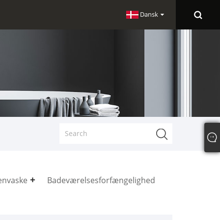
Dansk
envaske
Badeværelsesforfængelighed