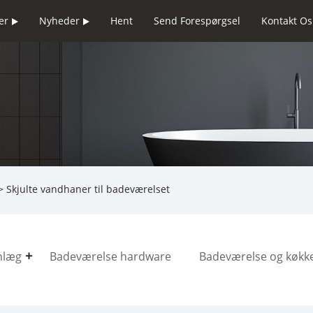
er
Nyheder
Hent
Send Forespørgsel
Kontakt Os
 Skjulte vandhaner til badeværelset
nlæg
Badeværelse hardware
Badeværelse og køkk