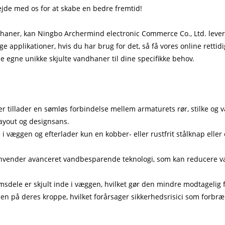
ejde med os for at skabe en bedre fremtid!
haner, kan Ningbo Archermind electronic Commerce Co., Ltd. levere 
 applikationer, hvis du har brug for det, så få vores online retti
 egne unikke skjulte vandhaner til dine specifikke behov.
er tillader en sømløs forbindelse mellem armaturets rør, stilke og 
ayout og designsans.
 i væggen og efterlader kun en kobber- eller rustfrit stålknap eller
anvender avanceret vandbesparende teknologi, som kan reducere 
sdele er skjult inde i væggen, hvilket gør den mindre modtagelig f
nen på deres kroppe, hvilket forårsager sikkerhedsrisici som forbræ