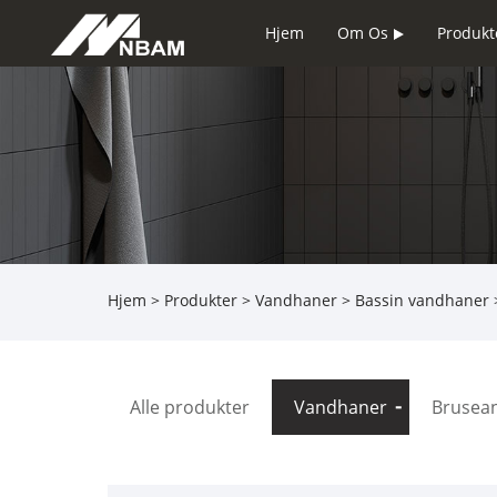
Hjem
Om Os
Produkt
Hjem
>
Produkter
>
Vandhaner
>
Bassin vandhaner
>
Alle produkter
Vandhaner
Brusea