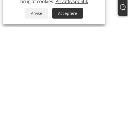
brug af cookies.
Privatlivspolitik
Afvise
Acceptere
Tlf:
+86-15888527725
E-mail:
zhr-8104@hotmail.com
Adresse:
Etage 2, Nanbang Mingzuo, Ningbo, Zhejiang,