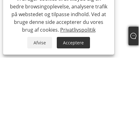
bedre browsingoplevelse, analysere trafik
på webstedet og tilpasse indhold. Ved at
bruge denne side accepterer du vores
brug af cookies.
Privatlivspolitik
Afvise
Acceptere
Tlf:
+86-15888527725
E-mail:
zhr-8104@hotmail.com