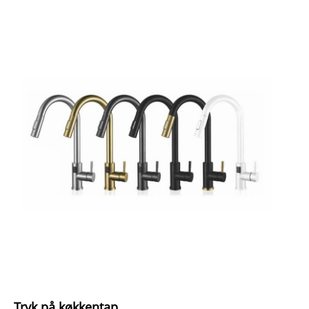
Tryk på køkkentap