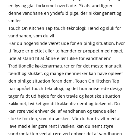
en lys og glat forkromet overflade. På afstand ligner
denne vandhane en yndefuld pige, der nikker genert og
smiler.
Touch On Kitchen Tap touch-teknologi: Tænd og sluk for
vandhanen, som du vil
Har du nogensinde været ude for en pinlig situation, hvor
ti fingre er plettet eller to hænder er proppet med noget,
ude af stand til at åbne eller lukke for vandhanen?
Traditionelle køkkenarmaturer er for det meste manuelt
tændt og slukket, og mange mennesker kan have oplevet
den pinlige situation foran dem. Touch On Kitchen Tap
har opnået touch-teknologi, og det humaniserede design
tager fuldt ud højde for den travle og kaotiske situation i
køkkenet, hvilket gør dit køkkenliv nemt og bekvemt. Du
kan røre ved enhver del af vandhanen og tænde eller
slukke for den, som du ønsker. Når du har travlt med at
lave mad eller gøre rent i vasken, kan du nemt styre
vandkontakten ved at røre ved enhver del af vandhanen,