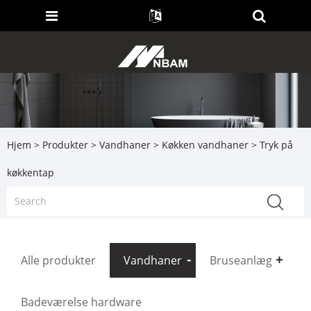
Hjem
>
Produkter
>
Vandhaner
>
Køkken vandhaner
> Tryk på
køkkentap
Alle produkter
Vandhaner
Bruseanlæg
Badeværelse hardware