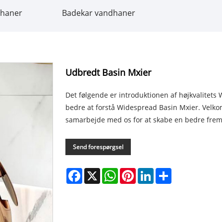
dhaner
Badekar vandhaner
Udbredt Basin Mxier
Det følgende er introduktionen af ​​højkvalitet
bedre at forstå Widespread Basin Mxier. Velko
samarbejde med os for at skabe en bedre frem
Send forespørgsel
Facebook
X
WhatsApp
Pinterest
LinkedIn
Share