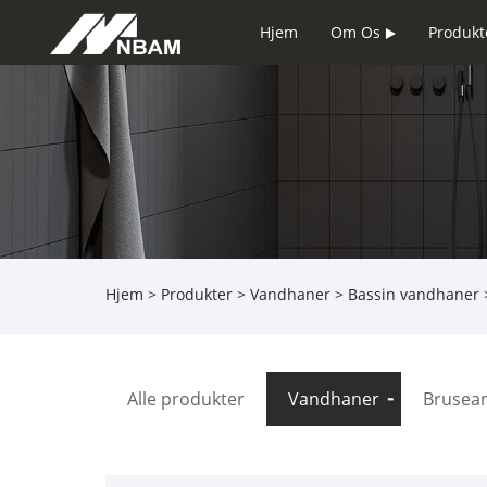
Hjem
Om Os
Produkt
Hjem
>
Produkter
>
Vandhaner
>
Bassin vandhaner
Alle produkter
Vandhaner
Brusea