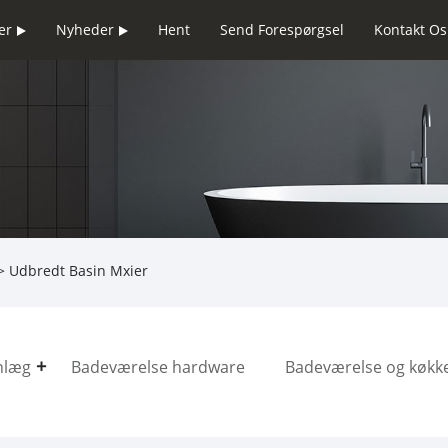
er
Nyheder
Hent
Send Forespørgsel
Kontakt Os
> Udbredt Basin Mxier
nlæg
Badeværelse hardware
Badeværelse og køkk