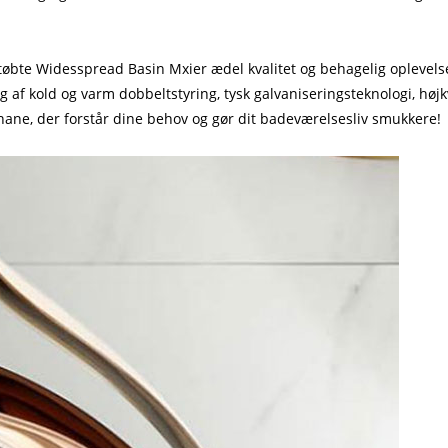
te Widesspread Basin Mxier ædel kvalitet og behagelig oplevelse
 af kold og varm dobbeltstyring, tysk galvaniseringsteknologi, højkv
shane, der forstår dine behov og gør dit badeværelsesliv smukkere!