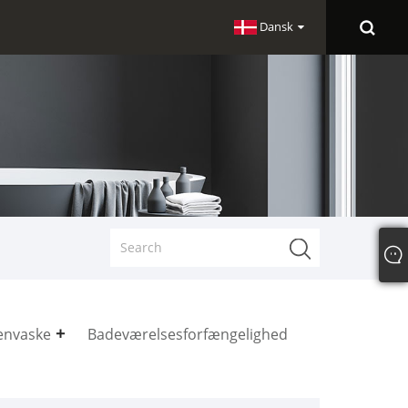
Dansk
envaske
Badeværelsesforfængelighed