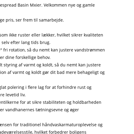
 Widespread Basin Mxier. Velkommen nye og gamle
e pris, ser frem til samarbejde.
 ikke ruster eller lækker, hvilket sikrer kvaliteten
elv efter lang tids brug.
0° fri rotation, så du nemt kan justere vandstrømmen
r dine forskellige behov.
styring af varmt og koldt, så du nemt kan justere
on af varmt og koldt gør dit bad mere behageligt og
 polering i flere lag for at forhindre rust og
 levetid liv.
ntilkerne for at sikre stabiliteten og holdbarheden
bedrer vandhanernes tætningsevne og øger
grænsen for traditionel håndvaskarmaturoplevelse og
adeværelsesstile, hvilket forbedrer boligens