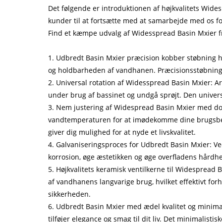
Det følgende er introduktionen af ​​højkvalitets W
kunder til at fortsætte med at samarbejde med os fo
Find et kæmpe udvalg af Widesspread Basin Mxier fra
1. Udbredt Basin Mxier præcision kobber støbning hov
og holdbarheden af ​​vandhanen. Præcisionsstøbning
2. Universal rotation af Widesspread Basin Mxier: A
under brug af bassinet og undgå sprøjt. Den univers
3. Nem justering af Widespread Basin Mxier med dob
vandtemperaturen for at imødekomme dine brugsbehov 
giver dig mulighed for at nyde et livskvalitet.
4. Galvaniseringsproces for Udbredt Basin Mxier: Ve
korrosion, øge æstetikken og øge overfladens hårdhe
5. Højkvalitets keramisk ventilkerne til Widespread 
af ​​vandhanens langvarige brug, hvilket effektivt f
sikkerheden.
6. Udbredt Basin Mxier med ædel kvalitet og minimal
tilføjer elegance og smag til dit liv. Det minimalis