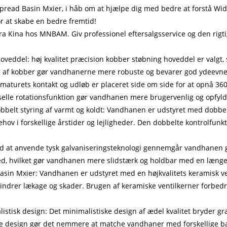
idespread Basin Mxier, i håb om at hjælpe dig med bedre at forstå
r at skabe en bedre fremtid!
 Kina hos MNBAM. Giv professionel eftersalgsservice og den rigtig
eddel: høj kvalitet præcision kobber støbning hoveddel er valgt, som
 af kobber gør vandhanerne mere robuste og bevarer god ydeevne s
rmaturets kontakt og udløb er placeret side om side for at opnå 36
elle rotationsfunktion gør vandhanen mere brugervenlig og opfylde
belt styring af varmt og koldt: Vandhanen er udstyret med dobbelt 
i forskellige årstider og lejligheder. Den dobbelte kontrolfunkti
d at anvende tysk galvaniseringsteknologi gennemgår vandhanen glat
d, hvilket gør vandhanen mere slidstærk og holdbar med en længere
Basin Mxier: Vandhanen er udstyret med en højkvalitets keramisk ve
orhindrer lækage og skader. Brugen af ​​keramiske ventilkerner for
istisk design: Det minimalistiske design af ædel kvalitet bryder 
tiske design gør det nemmere at matche vandhaner med forskellige b